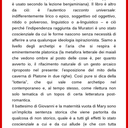
è usato secondo la lezione benjaminiana). Il libro è altro
da ciò: è l’autentico
racconto universale
:
indifferentemente lirico o epico, soggettivo od oggettivo,
nitido o polveroso, linguistico o a-linguistico – e ciò
perché l’indipendenza raggiunta da Muratori è uno
stato
coscienziale
da cui le forme nascono senza necessità di
afferire a una qualunque ideologia ispirazionista. Siamo a
livello degli archetipi e l’aria che si respira è
eminentemente platonica (la metafora letterale dei maiali
che vedono ombre al posto delle cose è, per quanto
avverto io, il rifacimento naturale di un gesto arcaico
riproposto nel presente: l’esposizione del mito della
caverna di Platone in due righe). Così pure si dica della
“lotteria”, che qui vale come archetipo nel
contemporaneo e, al tempo stesso, come rilettura non
solo tematica di un topos di certa letteratura post-
romantica.
Il battesimo di Giovanni e la maternità vuota di Mary sono
un’implicita sentenza storica che viene partorita da
qualcosa di non storico, quale è a tutti gli effetti lo
stato
coscienziale
a cui e da cui allude (e che con tutta