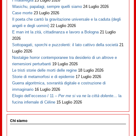
I malaveglia
25 Luglio 2026
Wasichu, papalagi, sempre quelli siamo
24 Luglio 2026
Case morte
23 Luglio 2026
Il poeta che cantò la gravitazione universale e la caduta (degli
angeli e degli uomini)
22 Luglio 2026
E man int la zità, cittadinanza e lavoro a Bologna
21 Luglio
2026
Sottopagati, sporchi e puzzolenti: il lato cattivo della società
21
Luglio 2026
Nostalgie horror contemporanee tra desiderio di un altrove e
riemersioni perturbanti
19 Luglio 2026
Le tristi storie delle morti delle regine
18 Luglio 2026
Storie di metamorfosi e di epidemie
17 Luglio 2026
Guerra algoritmica, sovranità digitale e costruzione di
immaginario
16 Luglio 2026
Elogio dell’eccesso / 11 –
Per me si va ne la città dolente…
la
fucina infernale di Cèline
15 Luglio 2026
Chi siamo