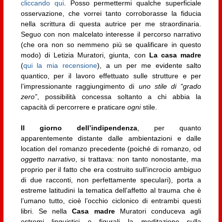
cliccando qui
. Posso permettermi qualche superficiale
osservazione, che vorrei tanto corroborasse la fiducia
nella scrittura di questa autrice per me straordinaria.
Seguo con non malcelato interesse il percorso narrativo
(che ora non so nemmeno più se qualificare in questo
modo) di Letizia Muratori, giunta, con
La casa madre
(
qui la mia recensione
), a un per me evidente salto
quantico, per il lavoro effettuato sulle strutture e per
l’impressionante raggiungimento di
uno stile di “grado
zero”
, possibilità concessa soltanto a chi abbia la
capacità di percorrere e praticare
ogni
stile.
Il giorno dell’indipendenza
, per quanto
apparentemente distante dalle ambientazioni e dalle
location del romanzo precedente (poiché di romanzo, od
oggetto narrativo
, si trattava: non tanto nonostante, ma
proprio per il fatto che era costruito sull’incrocio ambiguo
di due racconti, non perfettamente speculari), porta a
estreme latitudini la tematica dell’affetto al trauma che è
l’umano tutto, cioè l’occhio ciclonico di entrambi questi
libri. Se nella
Casa madre
Muratori conduceva agli
estremi linguistici e figurali la meditazione sulla