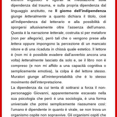
dipendenza dal trauma, e sulla propria dipendenza dal
linguaggio anzitutto, ne
Il giorno dell’indipendenza
giunge
letteralmente
a quanto dichiara il titolo, cioè
all’indipendenza dal letterario e alla possibilità di
sporgersi allusivamente oltre l’assenza dell’umano.
Questa è la narrazione
letterale
, costruita sì per metafore
(non per allegorie), però tali che o vengono prese
alla
lettera
oppure impongono la percezione di un mancato
nitore e di una ricaduta in chissà quale estetico. Il lettore
è (non mi è possibile evadere dall’avverbio ancora una
volta)
letteralmente
lasciato da solo e, se il libro non è
compreso (e non mi affido a una capacità cognitiva o
semplicemente emotiva), la colpa è del lettore stesso.
Muratori giunge all’ininterpretabilità che è lo stesso
movimento dell’interpretazione.
La dipendenza da cui tenta di sottrarsi a forza il non-
personaggio Giovanni, apparentemente escavato nella
sua psicologia che però è una sociologia, è una forma
universale che potrei semplicemente riassumere così:
l’umano è dipendente in quanto è virale, se non trova un
organismo ospite non sopravvive.
Gli organismi ospiti che