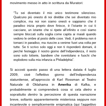
movimento messo in atto in scrittura da Muratori:
“Tu sei diventato il mio unico testimone silenzioso.
Qualcuno più onesto di noi direbbe che sei diventato mio
complice, ma noi non siamo onesti e sappiamo che il
paradiso inizia proprio dove finisce, è l’istante in cui ti
cacciano, un istante che si ripete all’infinito e così siamo
sempre bloccati sulla soglia come capita ai maiali quando
vedono le ombre al posto delle cose. Vedi, il problema non è
tornarci in paradiso, ma riuscire a venirne fuori una volta per
tutte. Se ti scrivo solo oggi e non ti risponderò domani, è
perché festeggio il nostro giorno dell’Indipendenza, il resto
sono solo lotterie, bandiere che sventolano e fuochi che
esplodono sulla mia infanzia a Philadelphia”.
Si accosti questo passo di una lettera datata 4 luglio
2009, cioè l’effettivo giorno dell’Indipendenza
statunitense, all’approccio di Karl Rossman al Teatro
Naturale di Oklahama in
Amerika
di Kafka, e
probabilmente si comprenderà cosa si cela
dietro
e
soprattutto
dentro
la percezione di questa narrazione
breve, soltanto apparentemente misteriosa seppure non
incantevole o semplicemente enigmatica (qui l’aggettivo