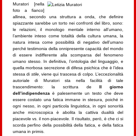
Muratori [nella
foto a fianco]
allinea, secondo una struttura a onda, che definire
spiazzante sarebbe un torto nei confronti del libro, sono:
le relazioni, il monologo mentale interno all’umano,
l’ambiente inteso come totalità della cultura umana, la
natura intesa come possibilità di negativo dell’umano
perché testimonia della onnipresente capacità del mondo
di essere indifferente alla scomparsa del fenomeno
umano stesso. In definitiva, l’ontologia del linguaggio, e
quella morbosa secrezione di difesa psichica che è l’idea
stessa di
stile
, viene qui trascesa di colpo. L’eccezionalità
autoriale di Muratori sta nella facilità di tale
trascendimento: la scrittura de
Il giorno
dell’indipendenza
è palesemente un testo che deve
essere costato una fatica immane in stesura, poiché in
ogni nesso, in ogni particola linguistica, in ogni sonorità
anche microscopica è abolita la cattiva dualità del
piacevole vs. il non-piacevole. Il risultato, però, è che ci si
scorda perfino della possibilità della fatica, e della fatica
umana in primis.