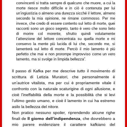
convincenti si tratta sempre di qualcuno che muore, a cui la
morte riesce molto difficile e in ciò è contenuta per lui
un’ingiustizia o almeno una durezza sicché il lettore, almeno
secondo la mia opinione, ne rimane commosso. Per me
invece, che credo di essere contento sul letto di morte, quei
racconti sono un gioco segreto, tanto è vero che sono lieto
di morire col morente, sfrutto quindi volutamente
l’attenzione del lettore concentrata su quella morte e mi
conservo la mente più lucida di lui che, secondo me, si
lamenterà sul letto di morte. Perciò il mio lamento è più
perfetto che mai e non prorompe improvviso come un vero
lamento, ma si svolge in limpida bellezza”.
Il passo di Kafka per me descrive
tutto
il movimento di
scrittura di Letizia Muratori, che personalmente è
un’autrice vitalista, ma per cui è propriamente vitale il
confronto con la naturale scaturigine di ogni allusione, e
cioè l’ineffabilità della morte e la possibilità che si levi
l’ultimo gesto umano, e cioè il lamento in cui ha estremo
asilo la bellezza del nitore.
Non pratico nessuno spoiler, riprendendo alcune righe
finali de
Il giorno dell’indipendenza
, che dovrebbero a
mio parere evidenziare il carattere kafkiano del