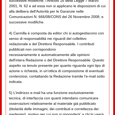
successive modifiche, l’Articolo 16 della Legge 7 Marzo
2001, N. 62 e ad essa non si applicano le disposizioni di cui
alla delibera dell'Autorità per le Garanzie nelle
Comunicazioni N. 666/08/CONS del 26 Novembre 2008, e
successive modifiche.
4) Carmilla è composta da editor chi si autogestiscono con
senso di responsabilità nei riguardi del collettivo
redazionale e del Direttore Responsabile. I contributi
pubblicati non corrispondono
necessariamente e automaticamente alle opinioni
dell'intera Redazione o del Direttore Responsabile. Questo
aspetto va tenuto presente per quanto riguarda ogni tipo di
azione o richiesta, in un'ottica di composizione di eventuali
contenziosi, contattando la Redazione tramite l'e-mail sotto
indicata.
5) L’indirizzo e-mail ha una funzione esclusivamente
tecnica, di interfaccia con quanti intendano comunicare
osservazioni relativamente al materiale già pubblicato
(titolarità delle immagini, dei contributi e correttezza dei
medesimi), motivo per cui non si risponderà' a chi lo userà