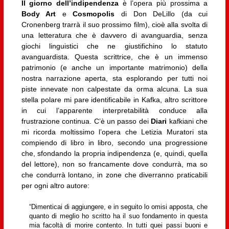
Il giorno dell’indipendenza
è l’opera più prossima a
Body Art
e
Cosmopolis
di Don DeLillo (da cui
Cronenberg trarrà il suo prossimo film), cioè alla svolta di
una letteratura che è davvero di avanguardia, senza
giochi linguistici che ne giustifichino lo statuto
avanguardista. Questa scrittrice, che è un immenso
patrimonio (e anche un importante matrimonio) della
nostra narrazione aperta, sta esplorando per tutti noi
piste innevate non calpestate da orma alcuna. La sua
stella polare mi pare identificabile in Kafka, altro scrittore
in cui l’apparente interpretabilità conduce alla
frustrazione continua. C’è un passo dei
Diari
kafkiani che
mi ricorda moltissimo l’opera che Letizia Muratori sta
compiendo di libro in libro, secondo una progressione
che, sfondando la propria indipendenza (e, quindi, quella
del lettore), non so francamente dove condurrà, ma so
che condurrà lontano, in zone che diverranno praticabili
per ogni altro autore:
“Dimenticai di aggiungere, e in seguito lo omisi apposta, che
quanto di meglio ho scritto ha il suo fondamento in questa
mia facoltà di morire contento. In tutti quei passi buoni e