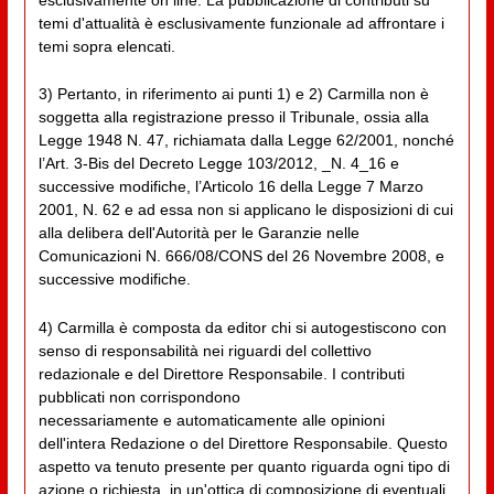
esclusivamente on line. La pubblicazione di contributi su
temi d'attualità è esclusivamente funzionale ad affrontare i
temi sopra elencati.
3) Pertanto, in riferimento ai punti 1) e 2) Carmilla non è
soggetta alla registrazione presso il Tribunale, ossia alla
Legge 1948 N. 47, richiamata dalla Legge 62/2001, nonché
l’Art. 3-Bis del Decreto Legge 103/2012, _N. 4_16 e
successive modifiche, l’Articolo 16 della Legge 7 Marzo
2001, N. 62 e ad essa non si applicano le disposizioni di cui
alla delibera dell'Autorità per le Garanzie nelle
Comunicazioni N. 666/08/CONS del 26 Novembre 2008, e
successive modifiche.
4) Carmilla è composta da editor chi si autogestiscono con
senso di responsabilità nei riguardi del collettivo
redazionale e del Direttore Responsabile. I contributi
pubblicati non corrispondono
necessariamente e automaticamente alle opinioni
dell'intera Redazione o del Direttore Responsabile. Questo
aspetto va tenuto presente per quanto riguarda ogni tipo di
azione o richiesta, in un'ottica di composizione di eventuali