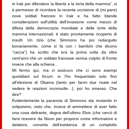
in Irak per difendere la libertà e la torta della mamma”, si
è permesso di ricordare la recente uccisione di (mi pare)
nove soldati francesi in Irak e ha fatto blande
considerazioni sull’utilità dell’invasione come mezzo di
difesa della democrazia mondiale e delle torte della
mamma internazionali: è stato prontamente ricoperto di
insulti. Un tizio (che Simmons ha poi redarguito
bonariamente, come si fa con i bambini che dicono
“cacca”) ha scritto che era la prima volta da oltre
cent’anni che un soldato francese veniva colpito di fronte
invece che alla schiena…
Mi fermo qui, ma vi assicuro che ci sono esempi
quotidiani sul forum: io l’ho frequentato solo fino
all’elezione di Obama (tanto per farmi due risate nel
vedere le reazioni inconsulte…), poi ho smesso. Che
dire?
Evidentemente la paranoia di Simmons sta mutando in
solipsismo, visto che, invece di ammettere di aver fatto
una cosa delirante, degna dell’ultimo Elvis (che cercò di
farsi ricevere da Nixon per proporsi come informatore e
delatore, convinto dell’esistenza di un complotto