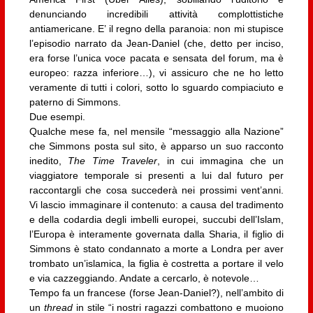
denunciando incredibili attività complottistiche
antiamericane. E’ il regno della paranoia: non mi stupisce
l’episodio narrato da Jean-Daniel (che, detto per inciso,
era forse l’unica voce pacata e sensata del forum, ma è
europeo: razza inferiore…), vi assicuro che ne ho letto
veramente di tutti i colori, sotto lo sguardo compiaciuto e
paterno di Simmons.
Due esempi.
Qualche mese fa, nel mensile “messaggio alla Nazione”
che Simmons posta sul sito, è apparso un suo racconto
inedito,
The Time Traveler
, in cui immagina che un
viaggiatore temporale si presenti a lui dal futuro per
raccontargli che cosa succederà nei prossimi vent’anni.
Vi lascio immaginare il contenuto: a causa del tradimento
e della codardia degli imbelli europei, succubi dell’Islam,
l’Europa è interamente governata dalla Sharia, il figlio di
Simmons è stato condannato a morte a Londra per aver
trombato un’islamica, la figlia è costretta a portare il velo
e via cazzeggiando. Andate a cercarlo, è notevole…
Tempo fa un francese (forse Jean-Daniel?), nell’ambito di
un
thread
in stile “i nostri ragazzi combattono e muoiono