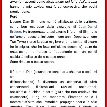
amante
, racconti come
Mezzanotte nel letto dell’entropia
hanno, a mio avviso, una forza espressiva che pochi
raggiungono.
Però…
L’uomo Dan Simmons non è all’altezza dello scrittore,
come ben espresso dalla citazione di
Jean-Daniel
Brèque
. Ho frequentato a fasi alterne il forum di Simmons
nell’arco di questi ultimi sette – otto anni. Dopo aver letto
The Terror
(forse la cosa migliore che ha scritto, di sicuro
fra le migliori che ho letto nell’ultimo decennio), colto da
entusiasmo, ho ripreso a frequentarlo con un po’ di
assiduità nell’arco dello scorso anno.
Sono rimasto a bocca aperta.
Il forum di Dan (scusate se continuo a chiamarlo così, mi
sto
disintossicando) è diventato un coacervo di ultrà
conservatori, filoisraeliani, razzisti, antieuropei,
antiislamici, bushiani di ferro (giuro che non credevo che
esistessero). Lungi dal moderare, Simmons ne è il
motore tutt’altro che immobile: propugna teorie in stile
America First (Uber Alles), sobillando l’uditorio e