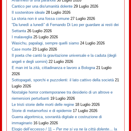
Anamnesi di una paranoia
30 Luglio 2026
Cantico per una dis/umanità dolente
29 Luglio 2026
Il sostenitore ideale
28 Luglio 2026
La storia non è una fossa comune
27 Luglio 2026
“Da lunedì a lunedì” di Fernando Di Leo per guardare ai resti dei
Settanta
26 Luglio 2026
I malaveglia
25 Luglio 2026
Wasichu, papalagi, sempre quelli siamo
24 Luglio 2026
Case morte
23 Luglio 2026
Il poeta che cantò la gravitazione universale e la caduta (degli
angeli e degli uomini)
22 Luglio 2026
E man int la zità, cittadinanza e lavoro a Bologna
21 Luglio
2026
Sottopagati, sporchi e puzzolenti: il lato cattivo della società
21
Luglio 2026
Nostalgie horror contemporanee tra desiderio di un altrove e
riemersioni perturbanti
19 Luglio 2026
Le tristi storie delle morti delle regine
18 Luglio 2026
Storie di metamorfosi e di epidemie
17 Luglio 2026
Guerra algoritmica, sovranità digitale e costruzione di
immaginario
16 Luglio 2026
Elogio dell’eccesso / 11 –
Per me si va ne la città dolente…
la