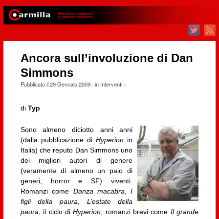
Ancora sull’involuzione di Dan
Simmons
Pubblicato il
29 Gennaio 2009
· in
Interventi
·
di
Typ
Sono almeno diciotto anni anni
(dalla pubblicazione di
Hyperion
in
Italia) che reputo Dan Simmons uno
dei migliori autori di genere
(veramente di almeno un paio di
generi, horror e SF) viventi.
Romanzi come
Danza macabra
,
I
figli della paura
,
L’estate della
paura
, il ciclo di
Hyperion
, romanzi brevi come
Il grande