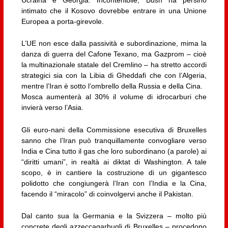
Ucraina e Georgia. Incontenibile, Bush ha persino
intimato che il Kosovo dovrebbe entrare in una Unione
Europea a porta-girevole.
L’UE non esce dalla passività e subordinazione, mima la
danza di guerra del Cafone Texano, ma Gazprom – cioè
la multinazionale statale del Cremlino – ha stretto accordi
strategici sia con la Libia di Gheddafi che con l’Algeria,
mentre l’Iran è sotto l’ombrello della Russia e della Cina.
Mosca aumenterà al 30% il volume di idrocarburi che
invierà verso l’Asia.
Gli euro-nani della Commissione esecutiva di Bruxelles
sanno che l’Iran può tranquillamente convogliare verso
India e Cina tutto il gas che loro subordinano (a parole) ai
“diritti umani”, in realtà ai diktat di Washington. A tale
scopo, è in cantiere la costruzione di un gigantesco
polidotto che congiungerà l’Iran con l’India e la Cina,
facendo il “miracolo” di coinvolgervi anche il Pakistan.
Dal canto sua la Germania e la Svizzera – molto più
concrete degli azzeccagarbugli di Bruxelles – procedono