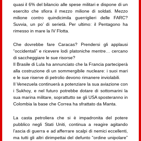
quasi il 6% del bilancio alle spese militari e dispone di un
esercito che sfiora il mezzo milione di soldati. Mezzo
milione contro quindicimila guerriglieri delle FARC?
Suvvia, un po’ di serietà. Per ultimo: il Pentagono ha
rimesso in mare la IV Flotta.
Che dovrebbe fare Caracas? Prendersi gli applausi
“occidentali” e ricevere lodi platoniche mentre… cercano
di saccheggiare le sue risorse?
Il Brasile di Lula ha annunciato che la Francia parteciperà
alla costruzione di un sommergibile nucleare: i suoi mari
e le sue riserve di petrolio devono rimanere inviolabili.
Il Venezuela continuerà a potenziare la sua aviazione con
i Sukhoy, e nel futuro potrebbe dotare di sottomarini la
sua marina militare, soprattutto se gli USA sposteranno in
Colombia la base che Correa ha sfrattato da Manta.
La casta petroliera che si è impadronita del potere
pubblico negli Stati Uniti, continua a reagire agitando
l’ascia di guerra e ad afferrare scalpi di nemici eccellenti,
ma tutti gli altri dirimpettai del defunto “ordine unipolare”