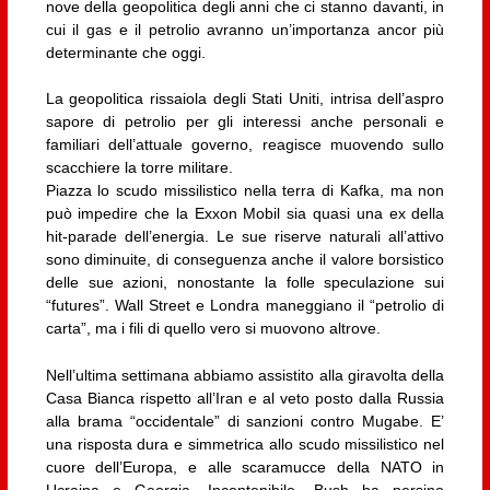
nove della geopolitica degli anni che ci stanno davanti, in
cui il gas e il petrolio avranno un’importanza ancor più
determinante che oggi.
La geopolitica rissaiola degli Stati Uniti, intrisa dell’aspro
sapore di petrolio per gli interessi anche personali e
familiari dell’attuale governo, reagisce muovendo sullo
scacchiere la torre militare.
Piazza lo scudo missilistico nella terra di Kafka, ma non
può impedire che la Exxon Mobil sia quasi una ex della
hit-parade dell’energia. Le sue riserve naturali all’attivo
sono diminuite, di conseguenza anche il valore borsistico
delle sue azioni, nonostante la folle speculazione sui
“futures”. Wall Street e Londra maneggiano il “petrolio di
carta”, ma i fili di quello vero si muovono altrove.
Nell’ultima settimana abbiamo assistito alla giravolta della
Casa Bianca rispetto all’Iran e al veto posto dalla Russia
alla brama “occidentale” di sanzioni contro Mugabe. E’
una risposta dura e simmetrica allo scudo missilistico nel
cuore dell’Europa, e alle scaramucce della NATO in