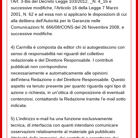
l’Art. 3-Bis del Decreto Legge 103/2012, _N. 4_16 e
successive modifiche, l’Articolo 16 della Legge 7 Marzo
2001, N. 62 e ad essa non si applicano le disposizioni di cui
alla delibera dell'Autorità per le Garanzie nelle
Comunicazioni N. 666/08/CONS del 26 Novembre 2008, e
successive modifiche.
4) Carmilla è composta da editor chi si autogestiscono con
senso di responsabilità nei riguardi del collettivo
redazionale e del Direttore Responsabile. I contributi
pubblicati non corrispondono
necessariamente e automaticamente alle opinioni
dell'intera Redazione o del Direttore Responsabile. Questo
aspetto va tenuto presente per quanto riguarda ogni tipo di
azione o richiesta, in un'ottica di composizione di eventuali
contenziosi, contattando la Redazione tramite l'e-mail sotto
indicata.
5) L’indirizzo e-mail ha una funzione esclusivamente
tecnica, di interfaccia con quanti intendano comunicare
osservazioni relativamente al materiale già pubblicato
(titolarità delle immagini, dei contributi e correttezza dei