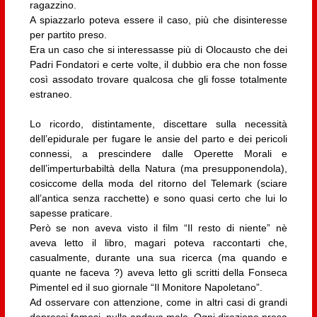
ragazzino.
A spiazzarlo poteva essere il caso, più che disinteresse
per partito preso.
Era un caso che si interessasse più di Olocausto che dei
Padri Fondatori e certe volte, il dubbio era che non fosse
così assodato trovare qualcosa che gli fosse totalmente
estraneo.
Lo ricordo, distintamente, discettare sulla necessità
dell’epidurale per fugare le ansie del parto e dei pericoli
connessi, a prescindere dalle Operette Morali e
dell’imperturbabiltà della Natura (ma presupponendola),
cosiccome della moda del ritorno del Telemark (sciare
all’antica senza racchette) e sono quasi certo che lui lo
sapesse praticare.
Però se non aveva visto il film “Il resto di niente” nè
aveva letto il libro, magari poteva raccontarti che,
casualmente, durante una sua ricerca (ma quando e
quante ne faceva ?) aveva letto gli scritti della Fonseca
Pimentel ed il suo giornale “Il Monitore Napoletano”.
Ad osservare con attenzione, come in altri casi di grandi