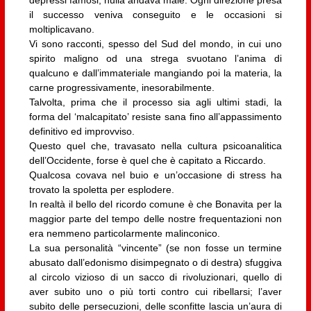
depressi famosi, nulla andava male. Ogni direzione presa
il successo veniva conseguito e le occasioni si
moltiplicavano.
Vi sono racconti, spesso del Sud del mondo, in cui uno
spirito maligno od una strega svuotano l’anima di
qualcuno e dall’immateriale mangiando poi la materia, la
carne progressivamente, inesorabilmente.
Talvolta, prima che il processo sia agli ultimi stadi, la
forma del ‘malcapitato’ resiste sana fino all’appassimento
definitivo ed improvviso.
Questo quel che, travasato nella cultura psicoanalitica
dell’Occidente, forse è quel che è capitato a Riccardo.
Qualcosa covava nel buio e un’occasione di stress ha
trovato la spoletta per esplodere.
In realtà il bello del ricordo comune è che Bonavita per la
maggior parte del tempo delle nostre frequentazioni non
era nemmeno particolarmente malinconico.
La sua personalità “vincente” (se non fosse un termine
abusato dall’edonismo disimpegnato o di destra) sfuggiva
al circolo vizioso di un sacco di rivoluzionari, quello di
aver subito uno o più torti contro cui ribellarsi; l’aver
subito delle persecuzioni, delle sconfitte lascia un’aura di