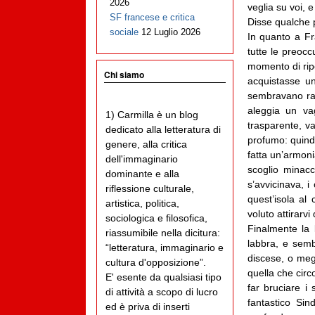
2026
veglia su voi, e
SF francese e critica
Disse qualche p
sociale
12 Luglio 2026
In quanto a Fra
tutte le preoc
momento di ripo
Chi siamo
acquistasse un
sembravano rad
aleggia un va
1) Carmilla è un blog
trasparente, va
dedicato alla letteratura di
profumo: quind
genere, alla critica
fatta un’armoni
dell'immaginario
scoglio minacc
dominante e alla
s’avvicinava, i
riflessione culturale,
quest’isola a
artistica, politica,
voluto attirarvi
sociologica e filosofica,
Finalmente la
riassumibile nella dicitura:
labbra, e semb
“letteratura, immaginario e
discese, o meg
cultura d'opposizione”.
quella che circo
E' esente da qualsiasi tipo
far bruciare i
di attività a scopo di lucro
fantastico Sin
ed è priva di inserti