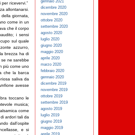
gennaio 2021
 per ricevervi.”
dicembre 2020
za allontanarsi.
novembre 2020
 della giornata,
ottobre 2020
vano come in un
settembre 2020
ava che il corpo
agosto 2020
audito; i sensi
luglio 2020
 cupo sul quale
giugno 2020
zonte azzurro,
maggio 2020
 la brezza ha di
aprile 2020
e se ne sarebbe
marzo 2020
non più come uno
febbraio 2020
da che la barca
gennaio 2020
eriosa saliva da
dicembre 2019
Amfione avesse
novembre 2019
ottobre 2019
bra toccano le
settembre 2019
ntevole musica;
agosto 2019
 balsamica come
luglio 2019
di ardori tali da
giugno 2019
ndo dall’ospite
maggio 2019
ncellasse, e si
aprile 2019