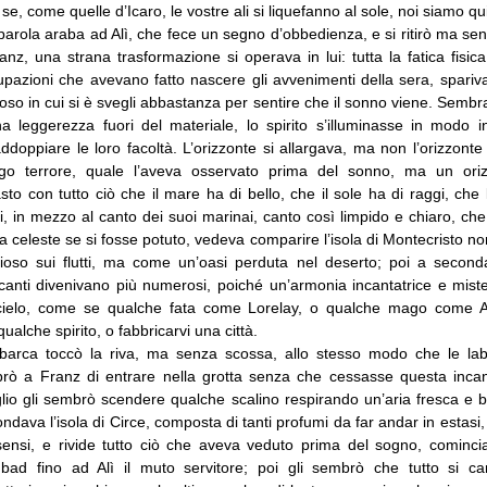
 se, come quelle d’Icaro, le vostre ali si liquefanno al sole, noi siamo qui
arola araba ad Alì, che fece un segno d’obbedienza, e si ritirò ma sen
nz, una strana trasformazione si operava in lui: tutta la fatica fisica
cupazioni che avevano fatto nascere gli avvenimenti della sera, spari
so in cui si è svegli abbastanza per sentire che il sonno viene. Sembr
a leggerezza fuori del materiale, lo spirito s’illuminasse in modo in
doppiare le loro facoltà. L’orizzonte si allargava, ma non l’orizzonte
go terrore, quale l’aveva osservato prima del sonno, ma un oriz
sto con tutto ciò che il mare ha di bello, che il sole ha di raggi, che
i, in mezzo al canto dei suoi marinai, canto così limpido e chiaro, ch
a celeste se si fosse potuto, vedeva comparire l’isola di Montecristo 
ioso sui flutti, ma come un’oasi perduta nel deserto; poi a secon
 canti divenivano più numerosi, poiché un’armonia incantatrice e mist
l cielo, come se qualche fata come Lorelay, o qualche mago come 
 qualche spirito, o fabbricarvi una città.
 barca toccò la riva, ma senza scossa, allo stesso modo che le lab
rò a Franz di entrare nella grotta senza che cessasse questa inca
lio gli sembrò scendere qualche scalino respirando un’aria fresca e
ndava l’isola di Circe, composta di tanti profumi da far andar in estasi, 
 sensi, e rivide tutto ciò che aveva veduto prima del sogno, comincia
dbad fino ad Alì il muto servitore; poi gli sembrò che tutto si ca