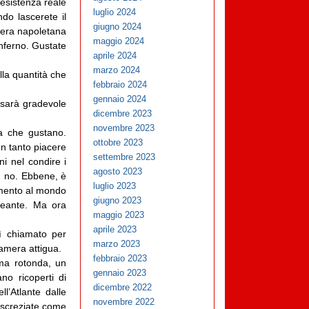
’esistenza reale
luglio 2024
do lascerete il
giugno 2024
vera napoletana
maggio 2024
inferno. Gustate
aprile 2024
marzo 2024
lla quantità che
febbraio 2024
gennaio 2024
o sarà gradevole
dicembre 2023
novembre 2023
za che gustano.
ottobre 2023
con tanto piacere
settembre 2023
i nel condire i
agosto 2023
o, no. Ebbene, è
luglio 2023
rimento al mondo
giugno 2023
seante. Ma ora
maggio 2023
aprile 2023
ì chiamato per
marzo 2023
camera attigua.
febbraio 2023
ma rotonda, un
gennaio 2023
no ricoperti di
dicembre 2022
l’Atlante dalle
novembre 2022
, screziate come