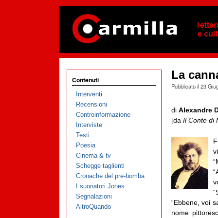
La canna
Contenuti
Pubblicato il
23 Giu
Interventi
Recensioni
di
Alexandre 
Controinformazione
[da
Il Conte di
Interviste
Testi
F
Poesia
v
Cinema & tv
“
Schegge taglienti
“
Cronache del pre-bomba
v
I suonatori Jones
“
Segnalazioni
“Ebbene, voi s
AltroQuando
nome pittoresc