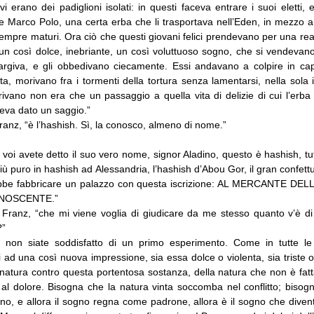
 vi erano dei padiglioni isolati: in questi faceva entrare i suoi eletti, 
e Marco Polo, una certa erba che li trasportava nell’Eden, in mezzo 
ti sempre maturi. Ora ciò che questi giovani felici prendevano per una re
n così dolce, inebriante, un così voluttuoso sogno, che si vendevan
largiva, e gli obbedivano ciecamente. Essi andavano a colpire in c
ta, morivano fra i tormenti della tortura senza lamentarsi, nella sola
ivano non era che un passaggio a quella vita di delizie di cui l’erba
veva dato un saggio.”
Franz, “è l’hashish. Sì, la conosco, almeno di nome.”
voi avete detto il suo vero nome, signor Aladino, questo è hashish, tut
più puro in hashish ad Alessandria, l’hashish d’Abou Gor, il gran confettu
ebbe fabbricare un palazzo con questa iscrizione: AL MERCANTE DELL
NOSCENTE.”
 Franz, “che mi viene voglia di giudicare da me stesso quanto v’è di 
?”
a non siate soddisfatto di un primo esperimento. Come in tutte le
i ad una così nuova impressione, sia essa dolce o violenta, sia triste 
 natura contro questa portentosa sostanza, della natura che non è fatt
 al dolore. Bisogna che la natura vinta soccomba nel conflitto; bisogn
o, e allora il sogno regna come padrone, allora è il sogno che diventa