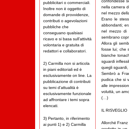
confondesse so
pubblicitari o commerciali.
nella camera de
Inoltre non è oggetto di
nel mezzo della
domande di provvidenze,
Erano le stess
contributi o agevolazioni
abbondanti; era
pubbliche che
nel mezzo di 
conseguano qualsiasi
sembrano coprir
ricavo e si basa sull'attività
Allora gli sem
volontaria e gratuita di
fosse lui; che
redattori e collaboratori.
bianche tonache
sguardi inflessi
2) Carmilla non si articola
quegli sguardi,
in piani editoriali ed è
Sembrò a Franz
esclusivamente on line. La
pudica che si v
pubblicazione di contributi
alle impression
su temi d'attualità è
voluttà, un am
esclusivamente funzionale
(…)
ad affrontare i temi sopra
elencati.
IL RISVEGLIO
3) Pertanto, in riferimento
Allorché Franz 
ai punti 1) e 2) Carmilla
credette in un