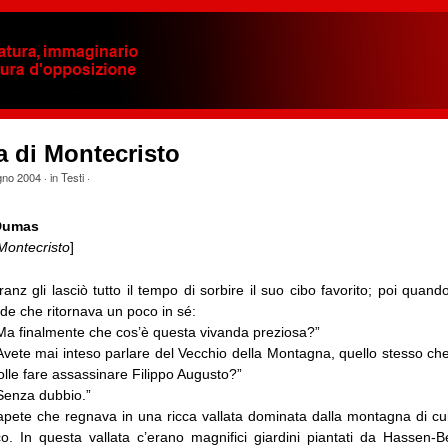
 di Montecristo
gno 2004
· in
Testi
·
Dumas
 Montecristo
]
ranz gli lasciò tutto il tempo di sorbire il suo cibo favorito; poi quand
ide che ritornava un poco in sé:
Ma finalmente che cos’è questa vivanda preziosa?”
Avete mai inteso parlare del Vecchio della Montagna, quello stesso ch
olle fare assassinare Filippo Augusto?”
Senza dubbio.”
apete che regnava in una ricca vallata dominata dalla montagna di cui
o. In questa vallata c’erano magnifici giardini piantati da Hassen-