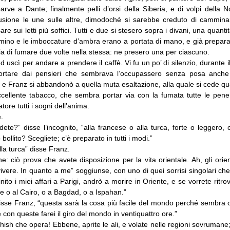
rve a Dante; finalmente pelli d’orsi della Siberia, e di volpi della N
fusione le une sulle altre, dimodoché si sarebbe creduto di camminar
posare sui letti più soffici. Tutti e due si stesero sopra i divani, una quanti
mino e le imboccature d’ambra erano a portata di mano, e già prepara
ia di fumare due volte nella stessa: ne presero una per ciascuno.
ed uscì per andare a prendere il caffè. Vi fu un po’ di silenzio, durante 
sportare dai pensieri che sembrava l’occupassero senza posa anche
 e Franz si abbandonò a quella muta esaltazione, alla quale si cede q
ellente tabacco, che sembra portar via con la fumata tutte le pene d
ore tutti i sogni dell’anima.
è.
ete?” disse l’incognito, “alla francese o alla turca, forte o leggero,
o bollito? Scegliete; c’è preparato in tutti i modi.”
la turca” disse Franz.
e: ciò prova che avete disposizione per la vita orientale. Ah, gli orient
ivere. In quanto a me” soggiunse, con uno di quei sorrisi singolari ch
nito i miei affari a Parigi, andrò a morire in Oriente, e se vorrete ritr
e o al Cairo, o a Bagdad, o a Ispahan.”
disse Franz, “questa sarà la cosa più facile del mondo perché sembra 
 e con queste farei il giro del mondo in ventiquattro ore.”
shish che opera! Ebbene, aprite le ali, e volate nelle regioni sovrumane