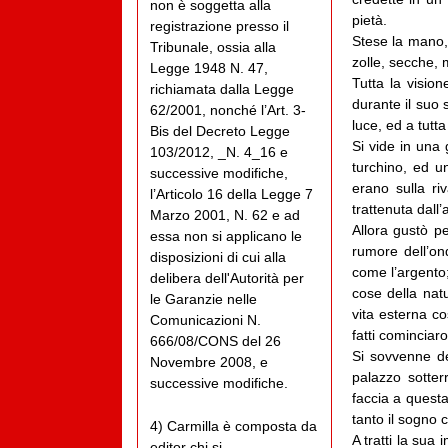
non è soggetta alla
pietà.
registrazione presso il
Stese la mano, 
Tribunale, ossia alla
zolle, secche, 
Legge 1948 N. 47,
Tutta la visio
richiamata dalla Legge
durante il suo 
62/2001, nonché l’Art. 3-
luce, ed a tutt
Bis del Decreto Legge
Si vide in una 
103/2012, _N. 4_16 e
turchino, ed u
successive modifiche,
erano sulla ri
l’Articolo 16 della Legge 7
trattenuta dall’
Marzo 2001, N. 62 e ad
Allora gustò p
essa non si applicano le
rumore dell’on
disposizioni di cui alla
come l’argento;
delibera dell'Autorità per
cose della nat
le Garanzie nelle
vita esterna co
Comunicazioni N.
fatti cominciar
666/08/CONS del 26
Si sovvenne de
Novembre 2008, e
palazzo sotter
successive modifiche.
faccia a questa
tanto il sogno 
4) Carmilla è composta da
A tratti la sua
editor chi si