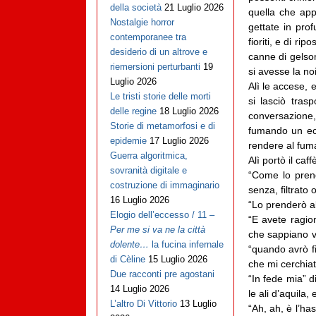
della società
21 Luglio 2026
quella che appa
Nostalgie horror
gettate in pro
contemporanee tra
fioriti, e di ri
desiderio di un altrove e
canne di gelso
riemersioni perturbanti
19
si avesse la no
Luglio 2026
Alì le accese, 
Le tristi storie delle morti
si lasciò tra
delle regine
18 Luglio 2026
conversazione,
Storie di metamorfosi e di
fumando un ecc
epidemie
17 Luglio 2026
rendere al fumat
Guerra algoritmica,
Alì portò il caff
sovranità digitale e
“Come lo prend
costruzione di immaginario
senza, filtrato 
16 Luglio 2026
“Lo prenderò al
Elogio dell’eccesso / 11 –
“E avete ragion
Per me si va ne la città
che sappiano v
dolente…
la fucina infernale
“quando avrò fi
di Cèline
15 Luglio 2026
che mi cerchiat
Due racconti pre agostani
“In fede mia” 
14 Luglio 2026
le ali d’aquila,
L’altro Di Vittorio
13 Luglio
“Ah, ah, è l’ha