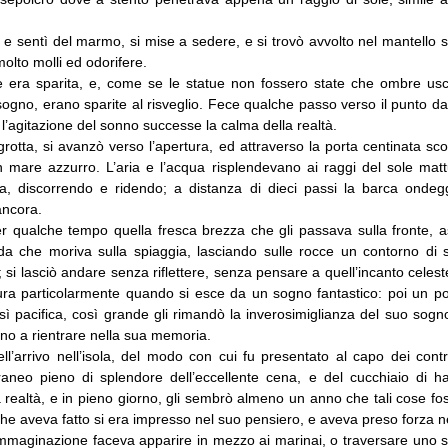
e sentì del marmo, si mise a sedere, e si trovò avvolto nel mantello s
molto molli ed odorifere.
ne era sparita, e, come se le statue non fossero state che ombre usci
sogno, erano sparite al risveglio. Fece qualche passo verso il punto d
a l’agitazione del sonno successe la calma della realtà.
grotta, si avanzò verso l’apertura, ed attraverso la porta centinata sco
n mare azzurro. L’aria e l’acqua risplendevano ai raggi del sole mattu
va, discorrendo e ridendo; a distanza di dieci passi la barca onde
ancora.
er qualche tempo quella fresca brezza che gli passava sulla fronte, as
da che moriva sulla spiaggia, lasciando sulle rocce un contorno di
 si lasciò andare senza riflettere, senza pensare a quell’incanto celes
ura particolarmente quando si esce da un sogno fantastico: poi un poc
sì pacifica, così grande gli rimandò la inverosimiglianza del suo sogno
ono a rientrare nella sua memoria.
ll’arrivo nell’isola, del modo con cui fu presentato al capo dei contr
raneo pieno di splendore dell’eccellente cena, e del cucchiaio di ha
 realtà, e in pieno giorno, gli sembrò almeno un anno che tali cose f
che aveva fatto si era impresso nel suo pensiero, e aveva preso forza ne
 immaginazione faceva apparire in mezzo ai marinai, o traversare uno sc