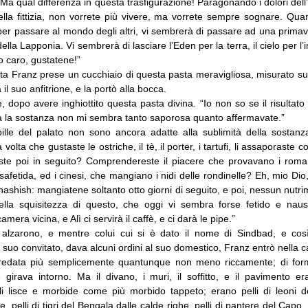
Ma qual differenza in questa trasfigurazione! Paragonando i dolori dell
ella fittizia, non vorrete più vivere, ma vorrete sempre sognare. Quan
er passare al mondo degli altri, vi sembrerà di passare ad una prima
ella Lapponia. Vi sembrerà di lasciare l’Eden per la terra, il cielo per l’
o caro, gustatene!”
sta Franz prese un cucchiaio di questa pasta meravigliosa, misurato su
il suo anfitrione, e la portò alla bocca.
e, dopo avere inghiottito questa pasta divina. “Io non so se il risultat
a la sostanza non mi sembra tanto saporosa quanto affermavate.”
ille del palato non sono ancora adatte alla sublimità della sostan
 volta che gustaste le ostriche, il tè, il porter, i tartufi, li assaporaste 
te poi in seguito? Comprendereste il piacere che provavano i roman
ssafetida, ed i cinesi, che mangiano i nidi delle rondinelle? Eh, mio Di
’hashish: mangiatene soltanto otto giorni di seguito, e poi, nessun nut
ella squisitezza di questo, che oggi vi sembra forse fetido e nau
mera vicina, e Alì ci servirà il caffè, e ci darà le pipe.”
i alzarono, e mentre colui cui si è dato il nome di Sindbad, e cos
l suo convitato, dava alcuni ordini al suo domestico, Franz entrò nella 
redata più semplicemente quantunque non meno riccamente; di for
 girava intorno. Ma il divano, i muri, il soffitto, e il pavimento era
li lisce e morbide come più morbido tappeto; erano pelli di leoni del
re, pelli di tigri del Bengala dalle calde righe, pelli di pantere del Capo