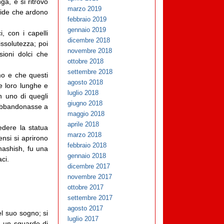
a, e si ritrovò
marzo 2019
llide che ardono
febbraio 2019
gennaio 2019
, con i capelli
dicembre 2018
issolutezza; poi
novembre 2018
ioni dolci che
ottobre 2018
settembre 2018
mo e che questi
agosto 2018
e loro lunghe e
luglio 2018
on uno di quegli
giugno 2018
si abbandonasse a
maggio 2018
aprile 2018
edere la statua
marzo 2018
ensi si aprirono
febbraio 2018
’hashish, fu una
gennaio 2018
ci.
dicembre 2017
novembre 2017
ottobre 2017
settembre 2017
agosto 2017
el suo sogno; si
luglio 2017
a un sguardo di