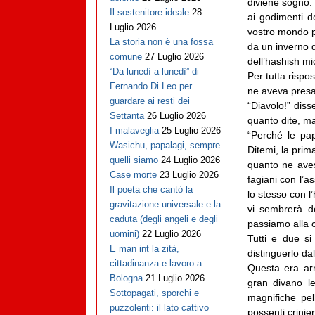
diviene sogno. 
Il sostenitore ideale
28
ai godimenti d
Luglio 2026
vostro mondo p
La storia non è una fossa
da un inverno d
comune
27 Luglio 2026
dell’hashish mi
“Da lunedì a lunedì” di
Per tutta rispo
Fernando Di Leo per
ne aveva presa 
guardare ai resti dei
“Diavolo!” diss
Settanta
26 Luglio 2026
quanto dite, m
I malaveglia
25 Luglio 2026
“Perché le pap
Wasichu, papalagi, sempre
Ditemi, la prima
quelli siamo
24 Luglio 2026
quanto ne aves
Case morte
23 Luglio 2026
fagiani con l’a
Il poeta che cantò la
lo stesso con l
gravitazione universale e la
vi sembrerà d
caduta (degli angeli e degli
passiamo alla ca
uomini)
22 Luglio 2026
Tutti e due s
E man int la zità,
distinguerlo da
cittadinanza e lavoro a
Questa era ar
Bologna
21 Luglio 2026
gran divano le
Sottopagati, sporchi e
magnifiche pel
puzzolenti: il lato cattivo
possenti crinie