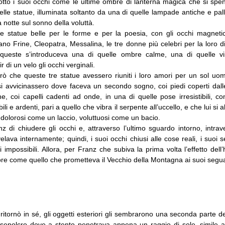
tto i suoi occhi come le ultime ombre di lanterna magica che si speng
lle statue, illuminata soltanto da una di quelle lampade antiche e pa
 notte sul sonno della voluttà.
e statue belle per le forme e per la poesia, con gli occhi magnetici
no Frine, Cleopatra, Messalina, le tre donne più celebri per la loro d
queste s’introduceva una di quelle ombre calme, una di quelle vis
 di un velo gli occhi verginali.
brò che queste tre statue avessero riuniti i loro amori per un sol uo
 si avvicinassero dove faceva un secondo sogno, coi piedi coperti dall
, coi capelli cadenti ad onde, in una di quelle pose irresistibili, c
bili e ardenti, pari a quello che vibra il serpente all’uccello, e che lui 
 dolorosi come un laccio, voluttuosi come un bacio.
 di chiudere gli occhi e, attraverso l’ultimo sguardo intorno, intrav
elava internamente; quindi, i suoi occhi chiusi alle cose reali, i suoi s
i impossibili. Allora, per Franz che subiva la prima volta l’effetto dell
ore come quello che prometteva il Vecchio della Montagna ai suoi segua
ritornò in sé, gli oggetti esteriori gli sembrarono una seconda parte d
 sepolcro dove a stento penetrava appena un raggio di sole, simile 