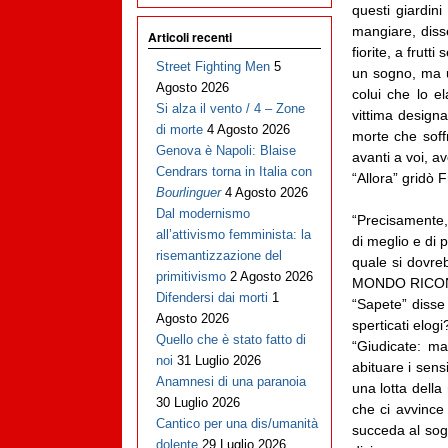
questi giardini
mangiare, diss
Articoli recenti
fiorite, a frut
Street Fighting Men
5
un sogno, ma u
Agosto 2026
colui che lo e
Si alza il vento / 4 – Zone
vittima designa
di morte
4 Agosto 2026
morte che soffr
Genova è Napoli: Blaise
avanti a voi, a
Cendrars torna in Italia con
“Allora” gridò 
Bourlinguer
4 Agosto 2026
Dal modernismo
“Precisamente, 
all’attivismo femminista: la
di meglio e di 
risemantizzazione del
quale si dovr
primitivismo
2 Agosto 2026
MONDO RICO
Difendersi dai morti
1
“Sapete” disse
Agosto 2026
sperticati elogi
Quello che è stato fatto di
“Giudicate: m
noi
31 Luglio 2026
abituare i sens
Anamnesi di una paranoia
una lotta della
30 Luglio 2026
che ci avvince
Cantico per una dis/umanità
succeda al sogn
dolente
29 Luglio 2026