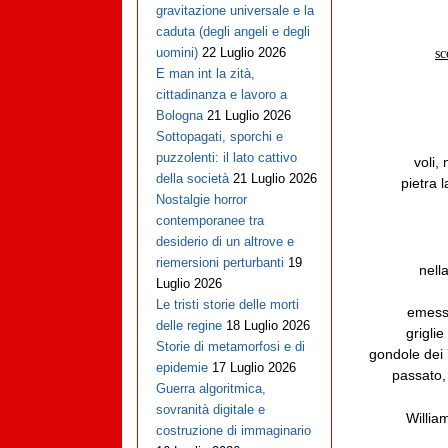
gravitazione universale e la
caduta (degli angeli e degli
uomini)
22 Luglio 2026
sc
E man int la zità,
cittadinanza e lavoro a
Bologna
21 Luglio 2026
Sottopagati, sporchi e
puzzolenti: il lato cattivo
voli,
della società
21 Luglio 2026
pietra 
Nostalgie horror
contemporanee tra
desiderio di un altrove e
riemersioni perturbanti
19
nella
Luglio 2026
Le tristi storie delle morti
emessa
delle regine
18 Luglio 2026
grigli
Storie di metamorfosi e di
gondole dei 
epidemie
17 Luglio 2026
passato
Guerra algoritmica,
sovranità digitale e
Willia
costruzione di immaginario