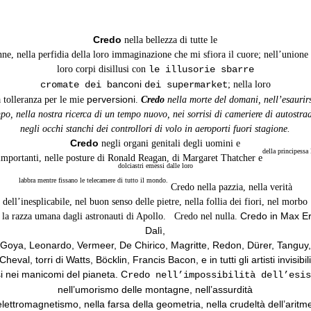
Credo
nella bellezza di tutte le
ne, nella perfidia della loro immaginazione che mi sfiora il cuore; nell’unione
loro corpi disillusi con
le illusorie sbarre
banconi
cromate dei
dei supermarket
; nella loro
perversioni
a tolleranza per le mie
.
Credo
nella morte del domani, nell’esaurirs
po, nella nostra ricerca di un tempo nuovo, nei sorrisi di cameriere di autostra
negli occhi stanchi dei controllori di volo in aeroporti fuori stagione.
Credo
negli organi genitali degli uomini e
della principessa
importanti, nelle posture di Ronald Reagan, di Margaret Thatcher e
dolciastri emessi dalle loro
labbra mentre fissano le telecamere di tutto il mondo.
Credo nella pazzia, nella verità
dell’inesplicabile, nel buon senso delle pietre, nella follia dei fiori, nel morbo
Credo in Max Er
 la razza umana dagli astronauti di Apollo.
Credo nel nulla.
Dalì,
 Goya, Leonardo, Vermeer, De Chirico, Magritte, Redon, Dürer, Tanguy
Cheval, torri di Watts, Böcklin, Francis Bacon, e in tutti gli artisti invisibil
si nei manicomi del pianeta.
C
redo nell’impossibilità dell’esis
nell’umorismo delle montagne, nell’assurdità
’elettromagnetismo, nella farsa della geometria, nella crudeltà dell’aritme