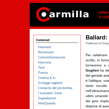
Ballard:
Contenuti
Pubblicato il
6 Giug
Interventi
Recensioni
Per celebrare 
Controinformazione
scritto, in for
Interviste
torneremo a 
Testi
Guglieri
ha de
Poesia
del geniale aut
Cinema & tv
è l’aldiqua, una
Schegge taglienti
tanto occult
Cronache del pre-bomba
nell’oltreumano
I suonatori Jones
ultimi umanist
Segnalazioni
dei pesi impli
AltroQuando
dispone di ques