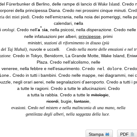
 del Fürerbunker di Berlino, delle rampe di lancio di W
d.
Credo n
ake Islan
orporei della principessa Diana.
Credo nei prossimi cinque minuti.
C
red
.
Credo nell’emicrania, nella noia dei pomeriggi, nella p
oria dei miei piedi
calendari,
n
e
lla
n
li
.
Credo nell’
a
s
ia
, nella psicosi, nella
disperazione
.
Credo nell
o
r
o
l
o
gi
nelle infatuazioni per alberi,
principesse
, primi
ministri,
stazioni di rifornimento in disuso (più
,
nuvole e uccelli.
e del Taj Mahal)
Credo nella morte delle emozioni e nel tr
Credo in Tokyo, Benidorm, La Grande Motte, Wake Island, Eniw
azione.
Plaza.
Credo nell’alcolismo, nelle
e veneree, nella febbre e nell’esaurimento.
C
.
C
redo nel dolore
red
Credo in tutti i bambini.
Credo nelle mappe, nei diagrammi, nei co
ione.
puzzle, negli orari aerei, nelle segnalazioni d’aeroporto.
Credo a tutti i p
a tutte le ragioni.
Credo a tutte le allucinazioni.
Credo
a tutta la rabbia.
Credo a tutte le
mitologie
,
ricordi
, bugie,
fantasie
,
.
C
evasioni
redo nel mistero e nella malinconia di una mano, nella
gentilezza degli alberi, nella saggezza della luce.
Stampa
PDF