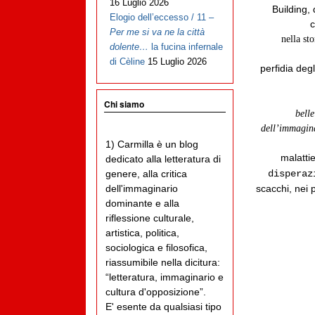
16 Luglio 2026
Building,
Elogio dell’eccesso / 11 –
c
Per me si va ne la città
nella st
dolente…
la fucina infernale
di Cèline
15 Luglio 2026
perfidia deg
Chi siamo
bell
dell’immagin
1) Carmilla è un blog
malatti
dedicato alla letteratura di
disperaz
genere, alla critica
scacchi, nei 
dell'immaginario
dominante e alla
riflessione culturale,
artistica, politica,
sociologica e filosofica,
riassumibile nella dicitura:
“letteratura, immaginario e
cultura d'opposizione”.
E' esente da qualsiasi tipo