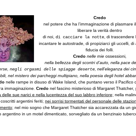
Credo
nel potere che ha l’immaginazione di plasmare i
liberare la verità dentro
di noi,
, di trascendere 
di cacciare la notte
incantare le autostrade,
di propiziarci gli uccelli, di
fiducia dei folli.
Credo
nelle mie
ossessioni
,
nella bellezza degli scontri d’auto, nella pace de
rse,
, nell’eleganza dei cim
negli orgasmi delle
s
piagge deserte
ili, nel mistero dei parcheggi multipiano, nella poesia degli hotel abba
edo
nelle rampe in disuso di Wake Island, che puntano verso il Pacifico 
ra immaginazione.
Credo
nel fascino misterioso di Margaret Thatcher,
 delle sue narici e nella lucentezza del suo labbro inferiore;
nella malin
 coscritti argentini feriti;
nei sorrisi tormentati del personale delle stazion
nimento
; nel mio sogno che Margaret Thatcher sia accarezzata da un g
o argentino in un motel dimenticato, sorvegliato da un benzinaio tuberco