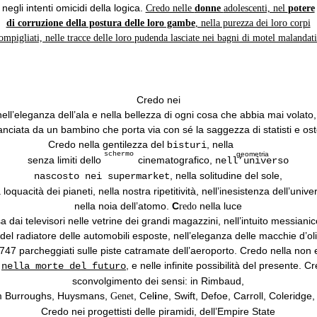
negli intenti omicidi della logica.
Credo nelle
donne
adolescenti, nel
potere
di corruzione della postura delle loro gambe
, nella purezza dei loro corpi
ompigliati, nelle tracce delle loro pudenda lasciate nei bagni di motel malandati
C
redo nei
 nell’eleganza dell’ala e nella bellezza di ogni cosa che abbia mai volato,
lanciata da un bambino che porta via con sé la saggezza di statisti e ost
Credo nella gentilezza del b
, nella
isturi
geometria
schermo
senza limiti dello
cinematografico,
nell’universo
, nella solitudine del sole,
nascosto nei supermarket
 loquacità dei pianeti, nella nostra ripetitività, nell’inesistenza dell’unive
nella noia dell’atomo.
C
nella luce
redo
 dai televisori nelle vetrine dei grandi magazzini, nell’intuito messianic
e del radiatore delle automobili esposte, nell’eleganza delle macchie d’oli
747 parcheggiati sulle piste catramate dell’aeroporto.
Credo nella non 
,
, e nelle infinite possibilità del presente.
Cr
nella morte del futuro
sconvolgimento dei sensi: in
Rimbaud
,
m Burroughs
,
Huysmans,
, C
l
i
e
,
Swift
, Defoe,
Carroll
, Coleridge,
Genet
e
n
Credo nei progettisti delle piramidi, dell’Empire State