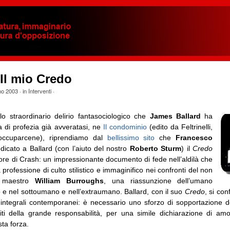
 Il mio Credo
no 2003
· in
Interventi
·
lo straordinario delirio fantasociologico che
James Ballard
ha
ma di profezia già avveratasi, ne
Il condominio
(edito da Feltrinelli,
occuparcene), riprendiamo dal
bellissimo sito
che
Francesco
dicato a Ballard (con l’aiuto del nostro
Roberto Sturm
) il
Credo
ore di Crash: un impressionante documento di fede nell’aldilà che
 professione di culto stilistico e immaginifico nei confronti del non
o maestro
William Burroughs
, una riassunzione dell’umano
 e nel sottoumano e nell’extraumano. Ballard, con il suo
Credo
, si co
i integrali contemporanei: è necessario uno sforzo di sopportazione 
citi della grande responsabilità, per una simile dichiarazione di am
ta forza.