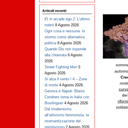
Articoli recenti
Et in arcade ego 2: L’ultimo
metrò
8 Agosto 2026
Ogni cosa e nessuna: lo
stormo come alternativa
politica
8 Agosto 2026
Quando Dio non risponde
alla chiamata
6 Agosto
2026
somme
Street Fighting Men
5
automob
Agosto 2026
Cr
Si alza il vento / 4 – Zone
nost
di morte
4 Agosto 2026
curva
Genova è Napoli: Blaise
dei
Cendrars torna in Italia con
rifor
Bourlinguer
4 Agosto 2026
soldat
Dal modernismo
all’attivismo femminista: la
risemantizzazione del
primitivismo
2 Agosto 2026