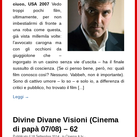
ciuco, USA 2007
Vedo
troppi pochi film,
ultimamente, per non
imbestialirmi di fronte a
una roba come questa,
già vista millemila volte:
l’avvocato carogna ma
con gli occhioni da
giuggiolone che –
ingorgato in un casino senza vie d’uscita – ha il finale
sussulto di coscienza. (Se ci penso bene, però, no: quali
film conosco così? Nessuno. Vabbeh, non è importante).
Sono di cattivo umore – lo so – e solo io, a differenza di
critici e pubblico, ho trovato il film [...]
Leggi →
Divine Divane Visioni (Cinema
di papà 07/08) – 62
Pubblicato il
18 Settembre 2014
· in
Cinema & tv
·