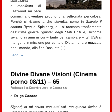
sbarazzina
e
manifesta
di
Eastwood mi pare
cominci a diventare proprio una veltronata pericolosa.
Perché ci risiamo anche stavolta: come in
Salvate il
soldato Ryan
di Spielberg, qui si racconta tronfiamente
dell’ultima guerra “giusta” degli Stati Uniti e, siccome
viviamo in anni in cui – tanto per cambiare – gli USA si
ritengono in missione per conto di Dio a menare mazzate
per il mondo, alla fine l’assunto [...]
Leggi →
Divine Divane Visioni (Cinema
porno 08/11) – 65
Pubblicato il
18 Dicembre 2014
· in
Cinema & tv
·
di
Dziga Cacace
Signori, io mi scuso con tutti voi, ma questa fiction è
veramente tremenda
(René Ferretti)