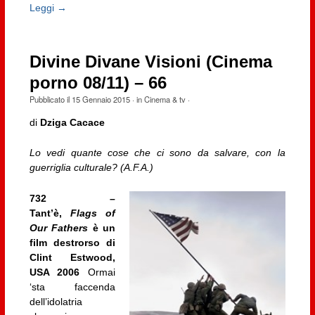
Leggi →
Divine Divane Visioni (Cinema
porno 08/11) – 66
Pubblicato il
15 Gennaio 2015
· in
Cinema & tv
·
di
Dziga Cacace
Lo vedi quante cose che ci sono da salvare, con la
guerriglia culturale? (A.F.A.)
732 –
Tant’è,
Flags of
Our Fathers
è un
film destrorso di
Clint Estwood,
USA 2006
Ormai
‘sta faccenda
dell’idolatria