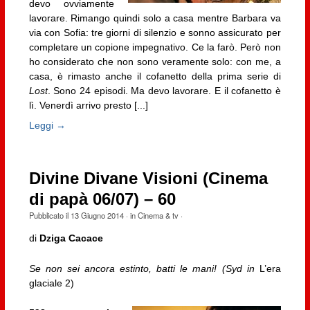
devo ovviamente
lavorare. Rimango quindi solo a casa mentre Barbara va
via con Sofia: tre giorni di silenzio e sonno assicurato per
completare un copione impegnativo. Ce la farò. Però non
ho considerato che non sono veramente solo: con me, a
casa, è rimasto anche il cofanetto della prima serie di
Lost
. Sono 24 episodi. Ma devo lavorare. E il cofanetto è
lì. Venerdì arrivo presto [...]
Leggi →
Divine Divane Visioni (Cinema
di papà 06/07) – 60
Pubblicato il
13 Giugno 2014
· in
Cinema & tv
·
di
Dziga Cacace
Se non sei ancora estinto, batti le mani!
(Syd in
L’era
glaciale 2)