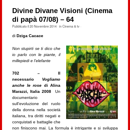
Divine Divane Visioni (Cinema
di papà 07/08) – 64
Pubblicato il
20 Novembre 2014
· in
Cinema & tv
·
di
Dziga Cacace
Non stupirti se ti dico che
io parlo con le piante, il
millepiedi e l’elefante
702 – Il
necessario
Vogliamo
anche le rose
di Alina
Marazzi, Italia 2008
Un
documentario
sull’evoluzione del ruolo
della donna nella società
italiana, tra diritti negati e
conquistati e battaglie che
non finiscono mai. La formula è intrigante e si sviluppa