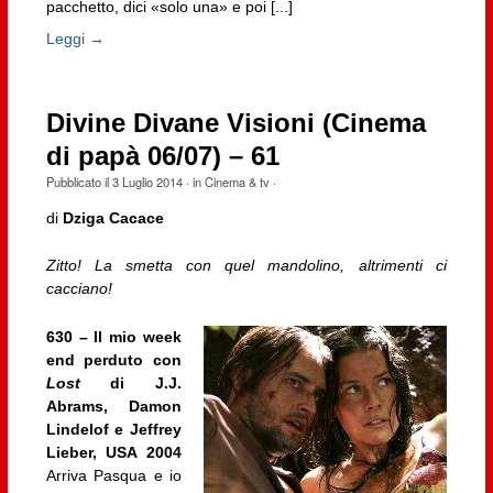
pacchetto, dici «solo una» e poi [...]
Leggi →
Divine Divane Visioni (Cinema
di papà 06/07) – 61
Pubblicato il
3 Luglio 2014
· in
Cinema & tv
·
di
Dziga Cacace
Zitto! La smetta con quel mandolino, altrimenti ci
cacciano!
630 – Il mio week
end perduto con
Lost
di J.J.
Abrams, Damon
Lindelof e Jeffrey
Lieber, USA 2004
Arriva Pasqua e io