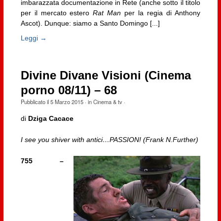
imbarazzata documentazione in Rete (anche sotto il titolo
per il mercato estero
Rat Man
per la regia di Anthony
Ascot). Dunque: siamo a Santo Domingo [...]
Leggi →
Divine Divane Visioni (Cinema
porno 08/11) – 68
Pubblicato il
5 Marzo 2015
· in
Cinema & tv
·
di
Dziga Cacace
I see you shiver with antici…PASSION! (Frank N.Further)
755 –