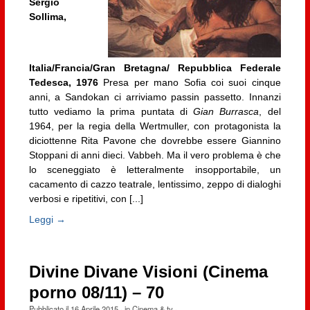
Sergio
Sollima,
Italia/Francia/Gran Bretagna/ Repubblica Federale
Tedesca, 1976
Presa per mano Sofia coi suoi cinque
anni, a Sandokan ci arriviamo passin passetto. Innanzi
tutto vediamo la prima puntata di
Gian Burrasca
, del
1964, per la regia della Wertmuller, con protagonista la
diciottenne Rita Pavone che dovrebbe essere Giannino
Stoppani di anni dieci. Vabbeh. Ma il vero problema è che
lo sceneggiato è letteralmente insopportabile, un
cacamento di cazzo teatrale, lentissimo, zeppo di dialoghi
verbosi e ripetitivi, con [...]
Leggi →
Divine Divane Visioni (Cinema
porno 08/11) – 70
Pubblicato il
16 Aprile 2015
· in
Cinema & tv
·