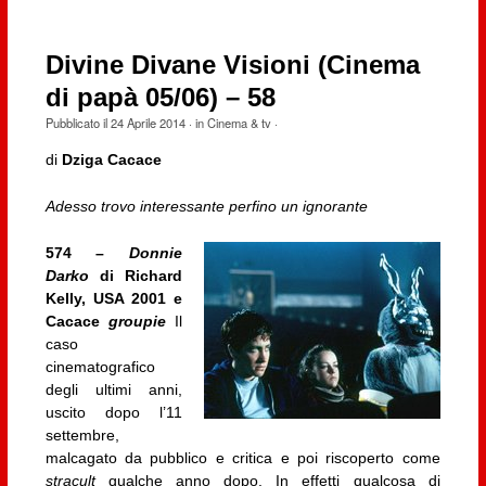
Divine Divane Visioni (Cinema
di papà 05/06) – 58
Pubblicato il
24 Aprile 2014
· in
Cinema & tv
·
di
Dziga Cacace
Adesso trovo interessante perfino un ignorante
574 –
Donnie
Darko
di Richard
Kelly, USA 2001 e
Cacace
groupie
Il
caso
cinematografico
degli ultimi anni,
uscito dopo l’11
settembre,
malcagato da pubblico e critica e poi riscoperto come
stracult
qualche anno dopo. In effetti qualcosa di