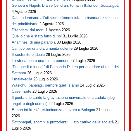
Genova è Napoli: Blaise Cendrars torna in Italia con
Bourlinguer
4 Agosto 2026
Dal modernismo all’attivismo femminista: la risemantizzazione
del primitivismo
2 Agosto 2026
Difendersi dai morti
1 Agosto 2026
Quello che è stato fatto di noi
31 Luglio 2026
Anamnesi di una paranoia
30 Luglio 2026
Cantico per una dis/umanità dolente
29 Luglio 2026
Il sostenitore ideale
28 Luglio 2026
La storia non è una fossa comune
27 Luglio 2026
“Da lunedì a lunedì” di Fernando Di Leo per guardare ai resti dei
Settanta
26 Luglio 2026
I malaveglia
25 Luglio 2026
Wasichu, papalagi, sempre quelli siamo
24 Luglio 2026
Case morte
23 Luglio 2026
Il poeta che cantò la gravitazione universale e la caduta (degli
angeli e degli uomini)
22 Luglio 2026
E man int la zità, cittadinanza e lavoro a Bologna
21 Luglio
2026
Sottopagati, sporchi e puzzolenti: il lato cattivo della società
21
Luglio 2026