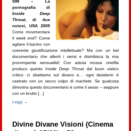
598 – La
pornografia di
Inside Deep
Throat,
di due
noiosi, USA 2005
Come movimentare
il week end? Come
agitare il bacino con
coerente giustificazione intellettuale? Ma con un bel
documentario che allenti i sensi e disinibisca la mia
prorompente sensualità! Con astuta mossa cinefila
produco questo
Inside Deep Throat
dal buon viatico
critico: ci sbattiamo sul divano e… ogni desiderio è
castrato con un secco colpo di
machete
. Se qualcosa
dimostra questo documentario è come il sesso – seppure
con un brutto [...]
Leggi →
Divine Divane Visioni (Cinema