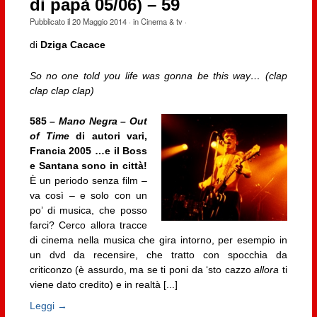
di papà 05/06) – 59
Pubblicato il
20 Maggio 2014
· in
Cinema & tv
·
di
Dziga Cacace
So no one told you life was gonna be this way… (clap
clap clap clap)
585 –
Mano Negra – Out
of Time
di autori vari,
Francia 2005 …e il Boss
e Santana sono in città!
È un periodo senza film –
va così – e solo con un
po’ di musica, che posso
farci? Cerco allora tracce
di cinema nella musica che gira intorno, per esempio in
un dvd da recensire, che tratto con spocchia da
criticonzo (è assurdo, ma se ti poni da ‘sto cazzo
allora
ti
viene dato credito) e in realtà [...]
Leggi →