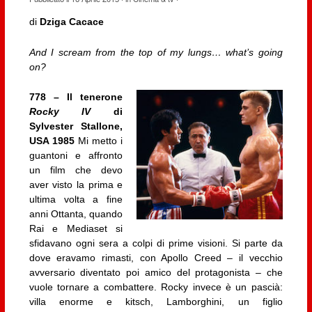
di
Dziga Cacace
And I scream from the top of my lungs… what’s going
on?
778 – Il tenerone
Rocky IV
di
Sylvester Stallone,
USA 1985
Mi metto i
guantoni e affronto
un film che devo
aver visto la prima e
ultima volta a fine
anni Ottanta, quando
Rai e Mediaset si
sfidavano ogni sera a colpi di prime visioni. Si parte da
dove eravamo rimasti, con Apollo Creed – il vecchio
avversario diventato poi amico del protagonista – che
vuole tornare a combattere. Rocky invece è un pascià:
villa enorme e kitsch, Lamborghini, un figlio