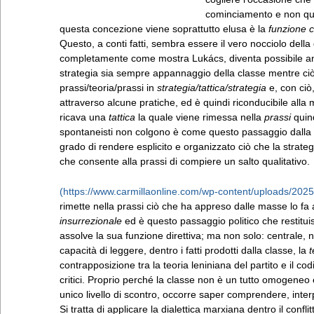
cominciamento e non quel
questa concezione viene soprattutto elusa è la
funzione 
Questo, a conti fatti, sembra essere il vero nocciolo del
completamente come mostra Lukács, diventa possibile anda
strategia sia sempre appannaggio della classe mentre ciò c
prassi/teoria/prassi in
strategia/tattica/strategia
e, con ciò
attraverso alcune pratiche, ed è quindi riconducibile alla 
ricava una
tattica
la quale viene rimessa nella
prassi
quin
spontaneisti non colgono è come questo passaggio dalla p
grado di rendere esplicito e organizzato ciò che la strateg
che consente alla prassi di compiere un salto qualitativo.
rimette nella prassi ciò che ha appreso dalle masse lo fa 
insurrezionale
ed è questo passaggio politico che restituis
assolve la sua funzione direttiva; ma non solo: centrale, ne
capacità di leggere, dentro i fatti prodotti dalla classe, la
contrapposizione tra la teoria leniniana del partito e il co
critici. Proprio perché la classe non è un tutto omogeneo 
unico livello di scontro, occorre saper comprendere, inte
Si tratta di applicare la dialettica marxiana dentro il con