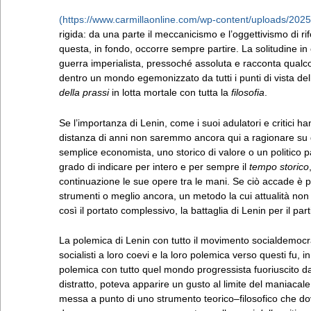
rigida: da una parte il meccanicismo e l’oggettivismo di rifo
questa, in fondo, occorre sempre partire. La solitudine in 
guerra imperialista, pressoché assoluta e racconta qualcos
dentro un mondo egemonizzato da tutti i punti di vista de
della prassi
in lotta mortale con tutta la
filosofia
.
Se l’importanza di Lenin, come i suoi adulatori e critici h
distanza di anni non saremmo ancora qui a ragionare su d
semplice economista, uno storico di valore o un politico 
grado di indicare per intero e per sempre il
tempo storico
continuazione le sue opere tra le mani. Se ciò accade è 
strumenti o meglio ancora, un metodo la cui attualità no
così il portato complessivo, la battaglia di Lenin per il par
La polemica di Lenin con tutto il movimento socialdemocrat
socialisti a loro coevi e la loro polemica verso questi fu
polemica con tutto quel mondo progressista fuoriuscito 
distratto, poteva apparire un gusto al limite del maniacale
messa a punto di uno strumento teorico–filosofico che dov