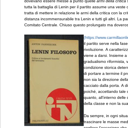
dovevano essere messe a punto quelle
armi della critica
s
tutta la battaglia di Lenin per il partito assume una veste
tratta di mettere in relazione le armi della critica con la c
distanza incommensurabile tra Lenin e tutti gli altri. La 
Comitato Centrale. Chiuso questo prolungato ma doveroso in
il partito serve nella f
rivoluzione. A caratterizzare entrambe queste due ipotesi è l’evoluzione oggettiva e spontanea in cui il passaggio storico
viene a darsi. Insieme a c
gradualismo riformista, 
condizione storica determ
di portare a termine il 
non sia la direzione dell
cacciato dalla porta. A d
poiché, accettando tale 
quanto, all’interno dell
della classe e non la sua
Da sempre, in ogni situaz
trascinare le masse med
cogliere l’occasione che