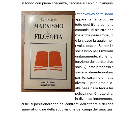
in fondo con piena coerenza, l’accusa a Lenin di blanqu
apparentemente con segn
tutto quel filone comun
comunisti di sinistra n
l’ostetrica della storia
, 
è la classe la quale, n
rivoluzionario. Se per 
socialismo per Luxembur
unitariamente, il che no
funzione del partito dive
solo. Questo processo sa
sostanzialmente uniformi
partito, saranno un fatt
diversi. Il problema e 
alla base della teoria le
politica non è frutto d
la diversità incommensura
critici si posizioneranno nei confronti dell’ottobre e del c
siano all’origine della suddivisione dei campi dell’
amicizia