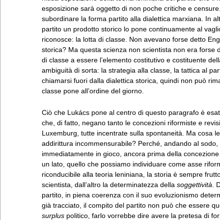
esposizione sarà oggetto di non poche critiche e censure.
subordinare la forma partito alla dialettica marxiana. In a
partito un prodotto storico lo pone continuamente al vagli
riconosce: la lotta di classe. Non avevano forse detto En
storica? Ma questa scienza non scientista non era forse det
di classe a essere l’elemento costitutivo e costituente de
ambiguità di sorta: la strategia alla classe, la tattica al pa
chiamarsi fuori dalla dialettica storica, quindi non può 
classe pone all’ordine del giorno.
Ciò che Lukács pone al centro di questo paragrafo è esatt
che, di fatto, negano tanto le concezioni riformiste e revis
Luxemburg, tutte incentrate sulla spontaneità. Ma cosa l
addirittura incommensurabile? Perché, andando al sodo,
immediatamente in gioco, ancora prima della concezione del
un lato, quello che possiamo individuare come asse riformi
riconducibile alla teoria leniniana, la storia è sempre frutt
scientista, dall’altro la determinatezza della
soggettività
. 
partito, in piena coerenza con il suo evoluzionismo determin
già tracciato, il compito del partito non può che essere que
surplus
politico, farlo vorrebbe dire avere la pretesa di for